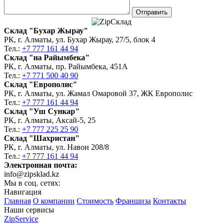
Склад "Бухар Жырау"
РК, г. Алматы, ул. Бухар Жырау, 27/5, блок 4
Тел.:
+7 777 161 44 94
Склад "на Райымбека"
РК, г. Алматы, пр. Райымбека, 451А
Тел.:
+7 771 500 40 90
Склад "Европолис"
РК, г. Алматы, ул. Жамал Омаровой 37, ЖК Европолис
Тел.:
+7 777 161 44 94
Склад "Уш Сункар"
РК, г. Алматы, Аксай-5, 25
Тел.:
+7 777 225 25 90
Склад "Шахристан"
РК, г. Алматы, ул. Навои 208/8
Тел.:
+7 777 161 44 94
Электронная почта:
info@zipsklad.kz
Мы в соц. сетях:
Навигация
Главная
О компании
Стоимость
Франшиза
Контакты
Наши сервисы
ZipService