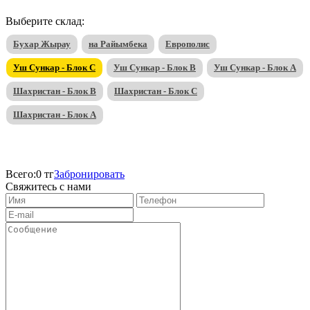
Выберите склад:
Бухар Жырау
на Райымбека
Европолис
Уш Сункар - Блок C
Уш Сункар - Блок B
Уш Сункар - Блок А
Шахристан - Блок B
Шахристан - Блок C
Шахристан - Блок А
Всего:
0 тг
Забронировать
Свяжитесь с нами