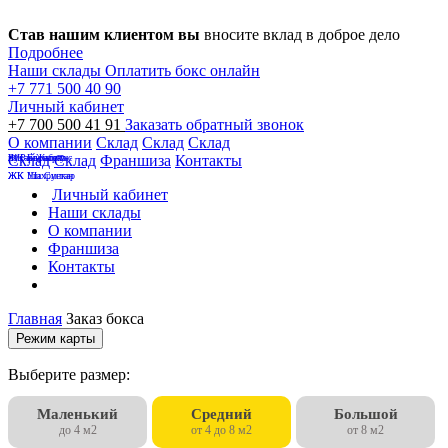
Став нашим клиентом вы
вносите вклад в доброе дело
Подробнее
Наши склады
Оплатить бокс онлайн
+7 771 500 40 90
Личный кабинет
+7 700 500 41 91
Заказать обратный звонок
О компании
Склад
Склад
Склад
Бухар Жырау
на Райымбека
ЖК Европолис
Склад
Склад
Франшиза
Контакты
ЖК Уш Сункар
ЖК Шахристан
Личный кабинет
Наши склады
О компании
Франшиза
Контакты
Главная
Заказ бокса
Режим карты
Выберите размер:
Маленький
Средний
Большой
до 4 м2
от 4 до 8 м2
от 8 м2