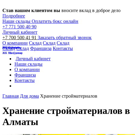
Став нашим клиентом вы
вносите вклад в доброе дело
Подробнее
Наши склады
Оплатить бокс онлайн
+7 771 500 40 90
Личный кабинет
+7 700 500 41 91
Заказать обратный звонок
О компании
Склад
Склад
Склад
Бухар Жырау
на Райымбека
ЖК Европолис
Склад
Склад
Франшиза
Контакты
ЖК Уш Сункар
ЖК Шахристан
Личный кабинет
Наши склады
О компании
Франшиза
Контакты
Главная
Для дома
Хранение стройматериалов
Хранение стройматериалов в
Алматы