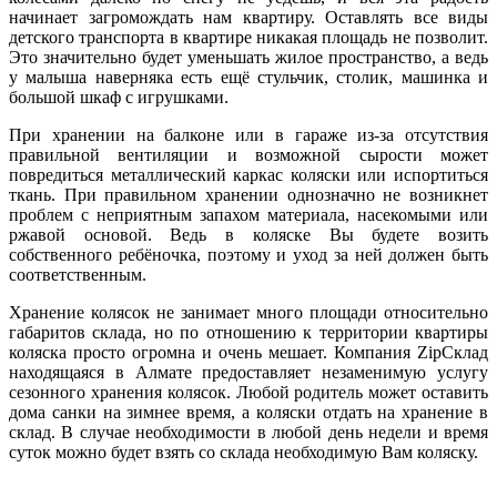
начинает загромождать нам квартиру. Оставлять все виды
детского транспорта в квартире никакая площадь не позволит.
Это значительно будет уменьшать жилое пространство, а ведь
у малыша наверняка есть ещё стульчик, столик, машинка и
большой шкаф с игрушками.
При хранении на балконе или в гараже из-за отсутствия
правильной вентиляции и возможной сырости может
повредиться металлический каркас коляски или испортиться
ткань. При правильном хранении однозначно не возникнет
проблем с неприятным запахом материала, насекомыми или
ржавой основой. Ведь в коляске Вы будете возить
собственного ребёночка, поэтому и уход за ней должен быть
соответственным.
Хранение колясок не занимает много площади относительно
габаритов склада, но по отношению к территории квартиры
коляска просто огромна и очень мешает. Компания ZipСклад
находящаяся в Алмате предоставляет незаменимую услугу
сезонного хранения колясок. Любой родитель может оставить
дома санки на зимнее время, а коляски отдать на хранение в
склад. В случае необходимости в любой день недели и время
суток можно будет взять со склада необходимую Вам коляску.