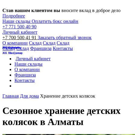
Став нашим клиентом вы
вносите вклад в доброе дело
Подробнее
Наши склады
Оплатить бокс онлайн
+7 771 500 40 90
Личный кабинет
+7 700 500 41 91
Заказать обратный звонок
О компании
Склад
Склад
Склад
Бухар Жырау
на Райымбека
ЖК Европолис
Склад
Склад
Франшиза
Контакты
ЖК Уш Сункар
ЖК Шахристан
Личный кабинет
Наши склады
О компании
Франшиза
Контакты
Главная
Для дома
Хранение детских колясок
Сезонное хранение детских
колясок в Алматы